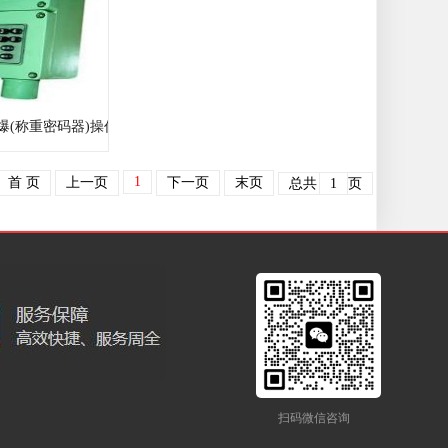
防爆(称重密码器)操作柱
1
首 页
上一页
下一页
末页
总共
1
页
扫码微信咨询