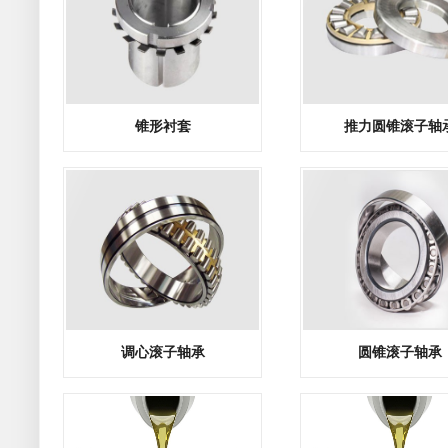
锥形衬套
推力圆锥滚子轴
调心滚子轴承
圆锥滚子轴承