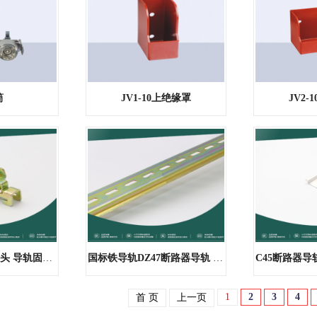
筒
JV1-10上绝缘罩
JV2-
DIN 35mm 导轨堵头 导轨固定件 C
国标铁导轨DZ47断路器导轨 C45导
1
2
3
4
首 页
上一页