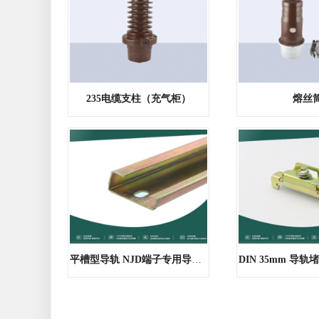
235电缆支柱（充气柜）
熔丝
平槽型导轨 NJD端子专用导轨 一条