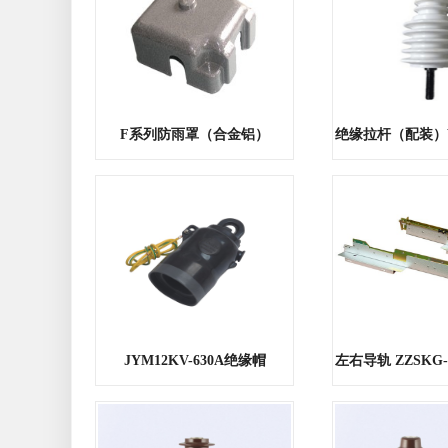
F系列防雨罩（合金铝）
JYM12KV-630A绝缘帽