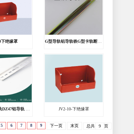
10下绝缘罩
G型导轨铝导轨铁G型卡轨断路器导
C45断路器导轨DZ47铝导轨 U型导轨
JV2-10-下绝缘罩
5
6
7
8
9
下一页
末页
总共
9
页