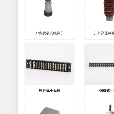
户内胶装式绝缘子
户外高压棒
软导线小母线
铜棒式小