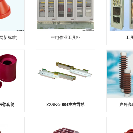
网新标准)
带电作业工具柜
工
3触臂套筒
ZZSKG-004左右导轨
户外高